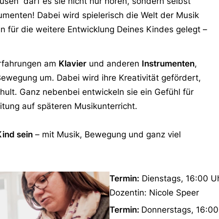
sen“ darf es sie nicht nur hören, sondern selbst
umenten! Dabei wird spielerisch die Welt der Musik
 für die weitere Entwicklung Deines Kindes gelegt –
Erfahrungen am
Klavier
und anderen
Instrumenten
,
ewegung um. Dabei wird ihre Kreativität gefördert,
lt. Ganz nebenbei entwickeln sie ein Gefühl für
itung auf späteren Musikunterricht.
Kind sein
– mit Musik, Bewegung und ganz viel
Termin:
Dienstags, 16:00 Uh
Dozentin: Nicole Speer
Termin:
Donnerstags, 16:00