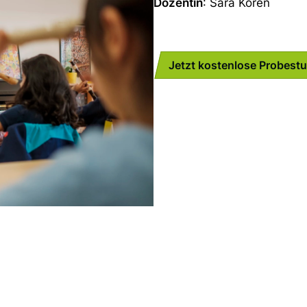
Dozentin
: Sara Koren
Jetzt kostenlose Probest