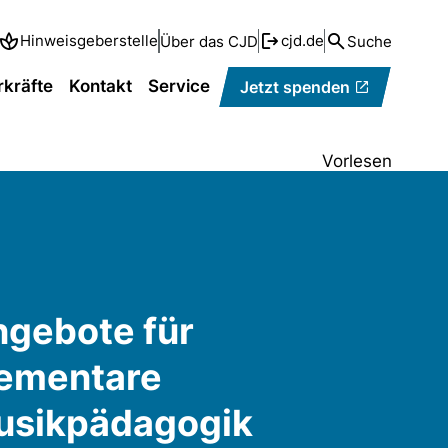
Hinweisgeberstelle
cjd.de
Über das CJD
Suche
rkräfte
Kontakt
Service
Jetzt spenden
Vorlesen
gebote für
lementare
usikpädagogik